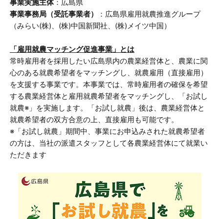
事業実施主体
：広島県
事業事務局（受託事業者）
：広島県雇用就農推進グループ
（みらい(株)、(株)中国新聞社、(株)メイツ中国）
「雇用就農マッチング促進事業」とは
常時雇用者を採用したい広島県内の農業経営体と、農業に関
心のある就農希望者をマッチングし、就農雇用（直接雇用）
を支援する事業です。本事業では、常時雇用者の確保を希望
する農業経営体と雇用就農希望者をマッチングし、「お試し
就農※」を実施します。「お試し就農」後は、農業経営体と
就農希望者の双方合意の上、直接雇用も可能です。
※「お試し就農」期間中、事業にお申込みされた就農希望者
の方は、当社の派遣スタッフとして各農業経営体にて就業い
ただきます