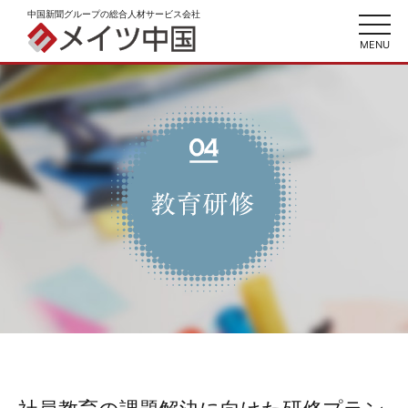
中国新聞グループの総合人材サービス会社
toggl
navig
MENU