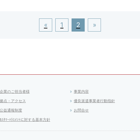
«
1
2
»
企業のご担当者様
事業内容
拠点・アクセス
優良派遣事業者行動指針
公益通報制度
お問合せ
ｶｽﾀﾏｰﾊﾗｽﾒﾝﾄに対する基本方針